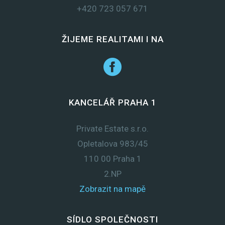
+420 723 057 671
ŽIJEME REALITAMI I NA
KANCELÁŘ PRAHA 1
Private Estate s.r.o.
Opletalova 983/45
110 00 Praha 1
2.NP
Zobrazit na mapě
SÍDLO SPOLEČNOSTI