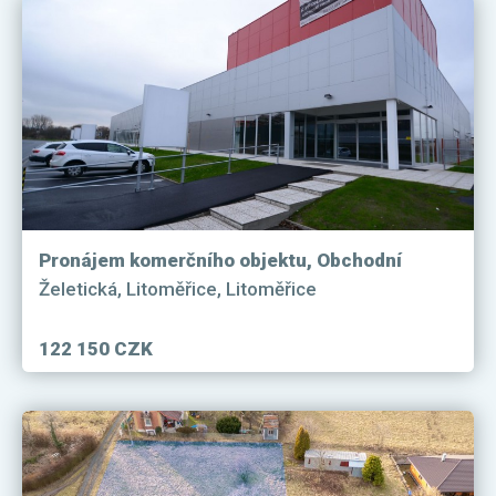
Pronájem komerčního objektu, Obchodní
centrum, 698 m²
Želetická, Litoměřice, Litoměřice
122 150 CZK