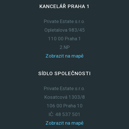
KANCELÁŘ PRAHA 1
Private Estate s.r.o.
Opletalova 983/45
110 00 Praha 1
2.NP
Zobrazit na mapě
SÍDLO SPOLEČNOSTI
Private Estate s.r.o.
Kosatcová 1303/8
106 00 Praha 10
IČ: 48 537 501
Zobrazit na mapě