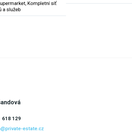
Supermarket, Kompletní síť
 a služeb
šandová
 618 129
@private-estate.cz