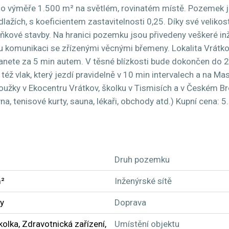
k o výměře 1.500 m² na světlém, rovinatém místě. Pozemek 
lažích, s koeficientem zastavitelnosti 0,25. Díky své veliko
lňkové stavby. Na hranici pozemku jsou přivedeny veškeré inže
ou komunikaci se zřízenými věcnými břemeny. Lokalita Vrátko
ete za 5 min autem. V těsné blízkosti bude dokončen do 2 
též vlak, který jezdí pravidelně v 10 min intervalech a na Ma
oužky v Ekocentru Vrátkov, školku v Tismisích a v Českém B
na, tenisové kurty, sauna, lékaři, obchody atd.) Kupní cena:
Druh pozemku
m²
Inženýrské sítě
y
Doprava
kolka, Zdravotnická zařízení,
Umístění objektu