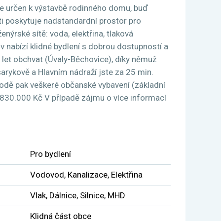
je určen k výstavbě rodinného domu, buď
sti poskytuje nadstandardní prostor pro
nýrské sítě: voda, elektřina, tlaková
v nabízí klidné bydlení s dobrou dostupností a
let obchvat (Úvaly-Běchovice), díky němuž
sarykově a Hlavním nádraží jste za 25 min.
rodě pak veškeré občanské vybavení (základní
 5.830.000 Kč V případě zájmu o více informací
Pro bydlení
Vodovod, Kanalizace, Elektřina
Vlak, Dálnice, Silnice, MHD
Klidná část obce