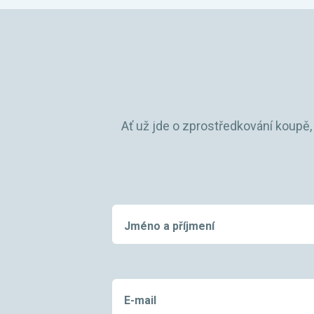
Ať už jde o zprostředkování koupě,
Jméno a příjmení
E-mail