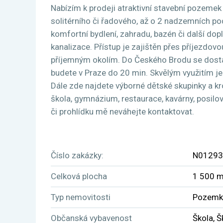
Nabízím k prodeji atraktivní stavební pozeme
solitérního či řadového, až o 2 nadzemních pod
komfortní bydlení, zahradu, bazén či další dop
kanalizace. Přístup je zajištěn přes příjezdov
příjemným okolím. Do Českého Brodu se dostan
budete v Praze do 20 min. Skvělým využitím je 
Dále zde najdete výborné dětské skupinky a kr
škola, gymnázium, restaurace, kavárny, posilov
či prohlídku mě neváhejte kontaktovat.
Číslo zakázky:
N01293
Celková plocha
1 500 
Typ nemovitosti
Pozemk
Občanská vybavenost
Škola, Š